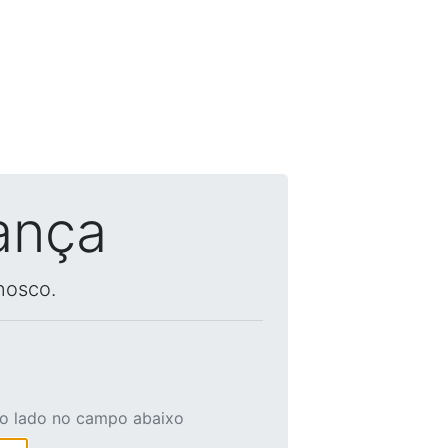
ança
nosco.
ao lado no campo abaixo