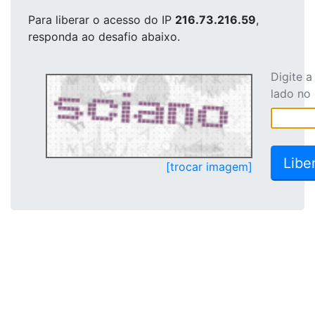
Para liberar o acesso
do IP
216.73.216.59
,
responda ao desafio abaixo.
Digite 
lado no
[trocar imagem]