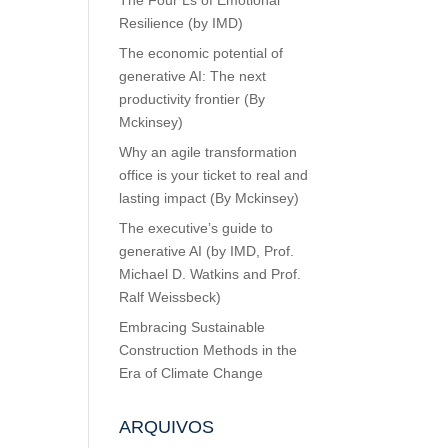
The Four Ls of Emotional
Resilience (by IMD)
The economic potential of
generative AI: The next
productivity frontier (By
Mckinsey)
Why an agile transformation
office is your ticket to real and
lasting impact (By Mckinsey)
The executive’s guide to
generative AI (by IMD, Prof.
Michael D. Watkins and Prof.
Ralf Weissbeck)
Embracing Sustainable
Construction Methods in the
Era of Climate Change
ARQUIVOS