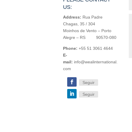
US:
Address:
Rua Padre
Chagas, 35 / 304
Moinhos de Vento – Porto
Alegre – RS 90570-080
Phone:
+55 51 3061 4644
E-
mail:
info@wealinternational.
com
Seguir
Seguir