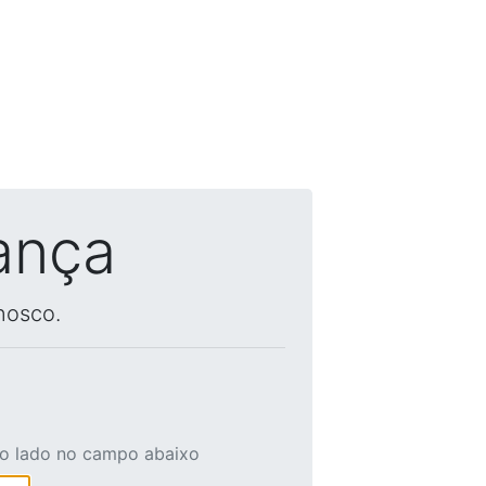
ança
nosco.
ao lado no campo abaixo