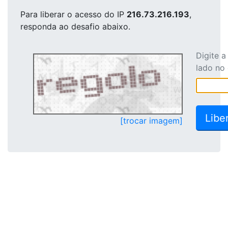
Para liberar o acesso
do IP
216.73.216.193
,
responda ao desafio abaixo.
Digite 
lado no
[trocar imagem]