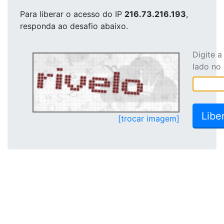
Para liberar o acesso
do IP
216.73.216.193
,
responda ao desafio abaixo.
Digite 
lado no
[trocar imagem]