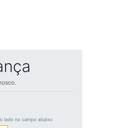
ança
nosco.
ao lado no campo abaixo