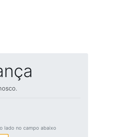
ança
nosco.
ao lado no campo abaixo