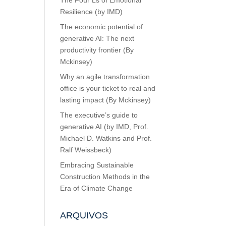
The Four Ls of Emotional
Resilience (by IMD)
The economic potential of
generative AI: The next
productivity frontier (By
Mckinsey)
Why an agile transformation
office is your ticket to real and
lasting impact (By Mckinsey)
The executive’s guide to
generative AI (by IMD, Prof.
Michael D. Watkins and Prof.
Ralf Weissbeck)
Embracing Sustainable
Construction Methods in the
Era of Climate Change
ARQUIVOS